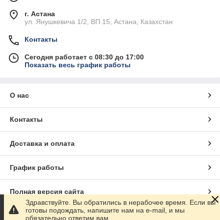
г. Астана
ул. Янушкевича 1/2, ВП 15, Астана, Казахстан
Контакты
Сегодня работает с 08:30 до 17:00
Показать весь график работы
О нас
Контакты
Доставка и оплата
График работы
Полная версия сайта
Здравствуйте. Вы обратились в нерабочее время. Если вы
готовы подождать, напишите нам на e-mail, и мы
Сайт создан на маркетплейсе
Satu.kz
обязательно ответим вам.