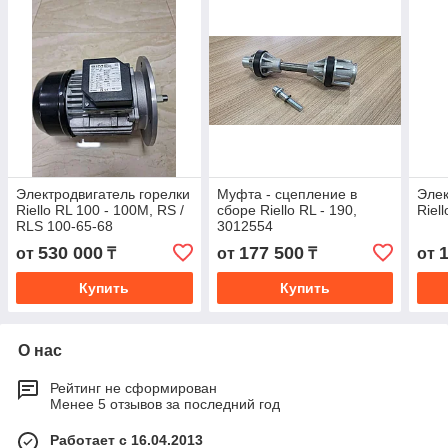
Электродвигатель горелки
Муфта - сцепление в
Элек
Riello RL 100 - 100М, RS /
сборе Riello RL - 190,
Riel
RLS 100-65-68
3012554
530 000
177 500
от
₸
от
₸
от
Купить
Купить
О нас
Рейтинг не сформирован
Менее 5 отзывов за последний год
Работает с 16.04.2013