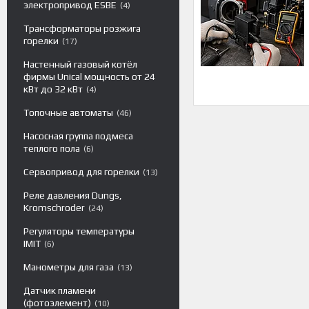
электропривод ESBE
4
Трансформаторы розжига
горелки
17
Настенный газовый котёл
фирмы Unical мощность от 24
кВт до 32 кВт
4
Топочные автоматы
46
Насосная группа подмеса
теплого пола
6
Сервопривод для горелки
13
Реле давления Dungs,
Kromschroder
24
Регуляторы температуры
IMIT
6
Манометры для газа
13
Датчик пламени
(фотоэлемент)
10