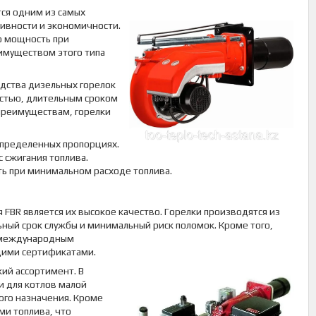
тся одним из самых
тивности и экономичности.
ю мощность при
имуществом этого типа
одства дизельных горелок
остью, длительным сроком
 преимуществам, горелки
определенных пропорциях.
 сжигания топлива.
ть при минимальном расходе топлива.
FBR является их высокое качество. Горелки производятся из
ный срок службы и минимальный риск поломок. Кроме того,
е международным
щими сертификатами.
ий ассортимент. В
и для котлов малой
ого назначения. Кроме
ми топлива, что