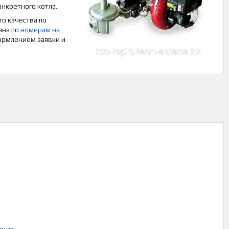
нкретного котла.
го качества по
ана по
номерам на
ормлением заявки и
кция