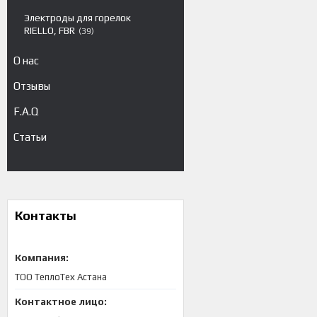
Электроды для горелок
RIELLO, FBR
39
О нас
Отзывы
F.A.Q
Статьи
Контакты
ТОО ТеплоТех Астана