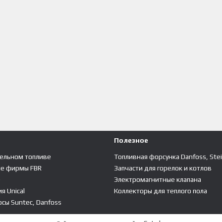
Полезное
зельном топливе
Топливная форсунка Danfoss, Ste
ые фирмы FBR
Запчасти для горелок и котлов
е
Электромагнитные клапана
я Unical
Коллекторы для теплого пола
сы Suntec, Danfoss