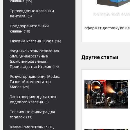
клапана
15
Трёхходовые клапана и
вентиля.
6
Предохранительный
оформят доставку по Ка
клапан
18
Газовые клапана Dungs
16
Чугунные котлы отопления
SIME универсальные
Другие статьи
(комбинированные).
Производство Италия
14
Редуктор давления Madas,
Газовый компенсатор
Madas
29
Электропривод для трех
ходового клапана
3
Топливные фильтра для
горелок
11
Клапан смеситель ESBE,