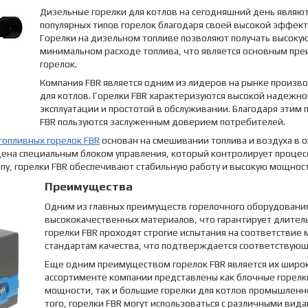
Дизельные горелки для котлов на сегодняшний день являю
популярных типов горелок благодаря своей высокой эффек
Горелки на дизельном топливе позволяют получать высоку
минимальном расходе топлива, что является основным пре
горелок.
Компания FBR является одним из лидеров на рынке произв
для котлов. Горелки FBR характеризуются высокой надежн
эксплуатации и простотой в обслуживании. Благодаря этим
FBR пользуются заслуженным доверием потребителей.
опливных горелок FBR
основан на смешивании топлива и воздуха в 
щена специальным блоком управления, который контролирует процесс
пу, горелки FBR обеспечивают стабильную работу и высокую мощнос
Преимущества
Одним из главных преимуществ горелочного оборудования 
высококачественных материалов, что гарантирует длитель
горелки FBR
проходят строгие испытания на соответстви
стандартам качества, что подтверждается соответствую
Еще одним преимуществом горелок FBR является их широк
ассортименте компании представлены как блочные горелк
мощности, так и большие горелки для котлов промышленн
того, горелки FBR могут использоваться с различными вида