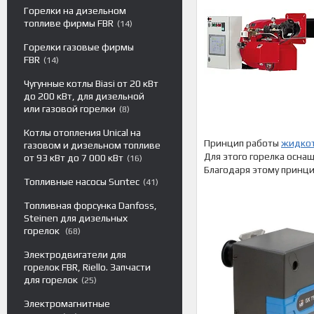
Горелки на дизельном
топливе фирмы FBR
14
Горелки газовые фирмы
FBR
14
Чугунные котлы Biasi от 20 кВт
до 200 кВт, для дизельной
или газовой горелки
8
Котлы отопления Unical на
Принцип работы
жидкот
газовом и дизельном топливе
Для этого горелка осна
от 93 кВт до 7 000 кВт
16
Благодаря этому принци
Топливные насосы Suntec
41
Топливная форсунка Danfoss,
Steinen для дизельных
горелок
68
Электродвигатели для
горелок FBR, Riello. Запчасти
для горелок
25
Электромагнитные