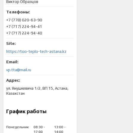
Виктор Образцов
+7 (778) 020-63-90
+7 (717) 224-94-41
+7 (717) 224-94-40
https://too-teplo-tech-astana.kz
vp.tta@mail.ru
ул. Янушкевича 1/2, ВП 15, Астана,
Казахстан
График работы
Понедельник
08:30
13:00
17:00
14:00