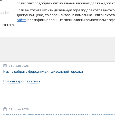
позволяет подобрать оптимальный вариант для каждого ко
Если вы хотите купить дизельную горелку для котла высоко
доступной цене, то обращайтесь в компанию ТеплоТехАст
сайте
. Квалифицированные специалисты помогут вам с оф
захстану.
01 июля 2026
Как подобрать форсунку для дизельной горелки
Полная версия статьи
01 июля 2026
Как проверить трансформатор розжига горелки: пошаговая инстру