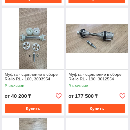
В компании работают специалисты с большим опытом,
они всегда помогут вам и подскажут, какую деталь
выбрать.
Консультанты расскажут о характеристиках
устройств и в удобное для вас время пришлют
мастера.
Связаться с нами
Муфта - сцепление в сборе
Муфта - сцепление в сборе
Riello RL - 100, 3003954
Riello RL - 190, 3012554
В наличии
В наличии
40 200
177 500
от
₸
от
₸
Купить
Купить