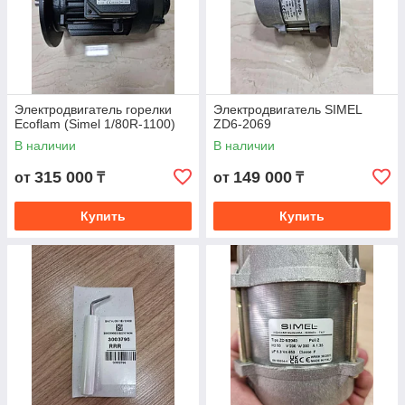
Наши специалисты могут установить нужную
деталь
Сотрудничаем с сервисными центрами и
частными лицами
Электродвигатель горелки
Электродвигатель SIMEL
Ecoflam (Simel 1/80R-1100)
ZD6-2069
В наличии
В наличии
Оперативно обрабатываем заказы
315 000
149 000
от
₸
от
₸
Предлагаем удобные варианты оплаты и
Купить
Купить
доставки
Несколько причин выбрать нас?