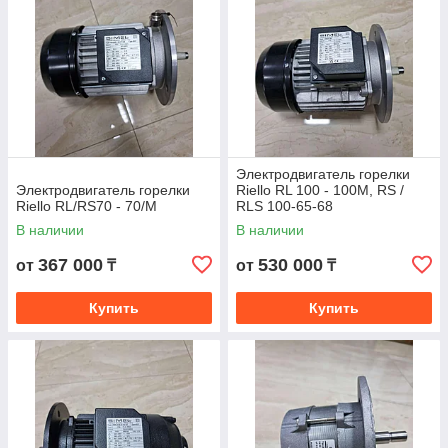
Помощь в выборе
Доступная
цена
Электродвигатель горелки
Электродвигатель горелки
Riello RL 100 - 100М, RS /
Riello RL/RS70 - 70/M
RLS 100-65-68
В наличии
В наличии
Мы предлагаем самые современные
решения
367 000
530 000
от
₸
от
₸
Купить
Купить
Все запчасти для горелок, котлов выполнены
из современных материалов
Перед отправкой клиентам детали
проверяются