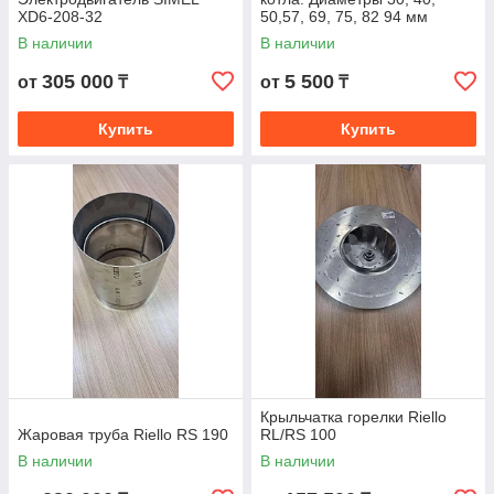
XD6-208-32
50,57, 69, 75, 82 94 мм
В наличии
В наличии
305 000
5 500
от
₸
от
₸
1
Купить
Купить
Оформление заявки
2
Звонок менеджера
Крыльчатка горелки Riello
Жаровая труба Riello RS 190
RL/RS 100
В наличии
В наличии