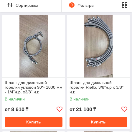
Сортировка
0
Фильтры
Все запчасти на котлы и горелки поступают к нам
напрямую от производителя. Они отличаются
высоким качеством и надежностью. Опытные
профессионалы подберут лучшее решение и
помогут купить запчасти для котлов, которые вам
необходимы.
В каталог
Шланг для дизельной
Шланг для дизельной
горелки угловой 90*- 1000 мм
горелки Riello, 3/8"н.р х 3/8"
- 1/4"н.р. х3/8" н.г.
н.г.
В наличии
В наличии
Что получают клиенты?
8 610
21 100
от
₸
от
₸
Купить
Купить