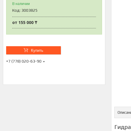
В наличии
Код:
3003825
от
155 000 ₸
Купить
+7 (778) 020-63-90
Описан
Гидра