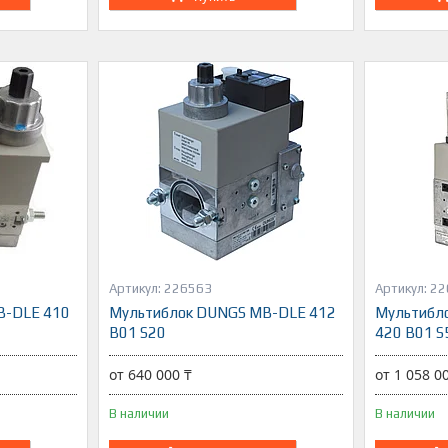
226563
22
B-DLE 410
Мультиблок DUNGS MB-DLE 412
Мультибл
B01 S20
420 B01 S
от 640 000 ₸
от 1 058 0
В наличии
В наличии