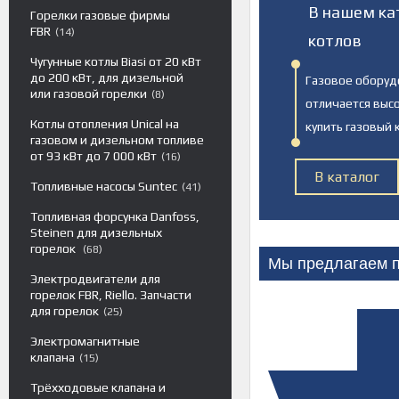
В нашем ка
Горелки газовые фирмы
FBR
14
котлов
Чугунные котлы Biasi от 20 кВт
до 200 кВт, для дизельной
Газовое оборуд
или газовой горелки
8
отличается выс
Котлы отопления Unical на
купить газовый
газовом и дизельном топливе
от 93 кВт до 7 000 кВт
16
В каталог
Топливные насосы Suntec
41
Топливная форсунка Danfoss,
Steinen для дизельных
горелок
68
Мы предлагаем п
Электродвигатели для
горелок FBR, Riello. Запчасти
для горелок
25
Электромагнитные
клапана
15
Трёхходовые клапана и