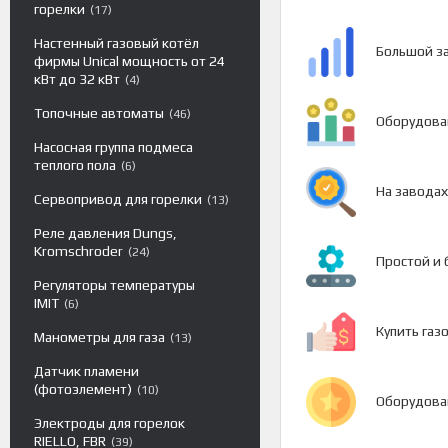
горелки
17
Настенный газовый котёл
Большой за
фирмы Unical мощность от 24
кВт до 32 кВт
4
Топочные автоматы
46
Оборудован
Насосная группа подмеса
теплого пола
6
На заводах
Сервопривод для горелки
13
Реле давления Dungs,
Kromschroder
24
Простой и 
Регуляторы температуры
IMIT
6
Купить газ
Манометры для газа
13
Датчик пламени
(фотоэлемент)
10
Оборудова
Электроды для горелок
RIELLO, FBR
39