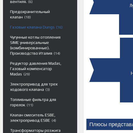
вентиля.
6
Л
Предохранительный
клапан
18
Газовые клапана Dungs
16
Чугунные котлы отопления
SIME универсальные
(комбинированные).
Производство Италия
14
Редуктор давления Madas,
Газовый компенсатор
Н
Madas
29
Электропривод для трех
ходового клапана
3
Топливные фильтра для
горелок
11
Клапан смеситель ESBE,
электропривод ESBE
4
Плюсы представ
Трансформаторы розжига