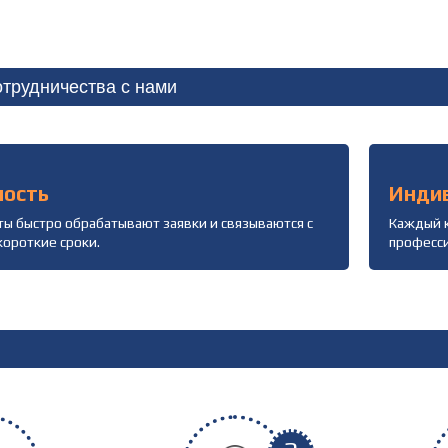
трудничества с нами
ность
Инди
ы быстро обрабатывают заявки и связываются с
Каждый к
короткие сроки.
професс
: