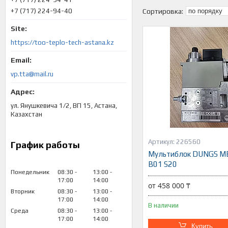
+7 (717) 224-94-40
https://too-teplo-tech-astana.kz
vp.tta@mail.ru
ул. Янушкевича 1/2, ВП 15, Астана,
Казахстан
226560
График работы
Мультиблок DUNGS M
B01 S20
Понедельник
08:30
13:00
17:00
14:00
от 458 000 ₸
Вторник
08:30
13:00
17:00
14:00
В наличии
Среда
08:30
13:00
17:00
14:00
Купить