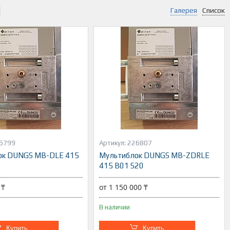
Галерея
Список
6799
226807
ок DUNGS MB-DLE 415
Мультиблок DUNGS MB-ZDRLE
415 B01 S20
 ₸
от 1 150 000 ₸
В наличии
Купить
Купить