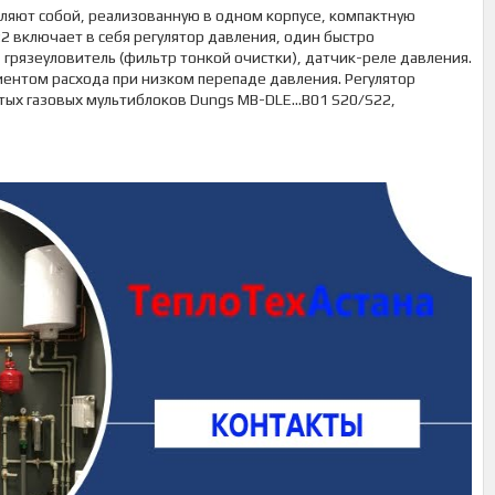
ляют собой, реализованную в одном корпусе, компактную
2 включает в себя регулятор давления, один быстро
рязеуловитель (фильтр тонкой очистки), датчик-реле давления.
нтом расхода при низком перепаде давления. Регулятор
тых газовых мультиблоков Dungs MB-DLE…B01 S20/S22,