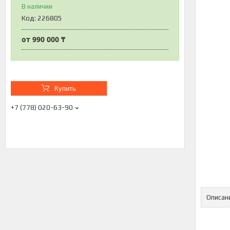
В наличии
Код:
226805
от
990 000 ₸
Купить
+7 (778) 020-63-90
Описан