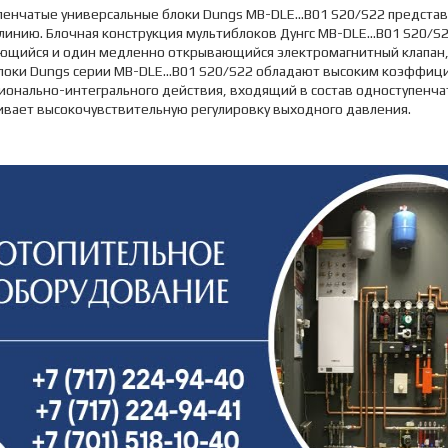
пенчатые универсальные блоки Dungs MB-DLE…B01 S20/S22 представ
линию. Блочная конструкция мультиблоков Дунгс MB-DLE…B01 S20/S2
ющийся и один медленно открывающийся электромагнитный клапан, г
локи Dungs серии MB-DLE…B01 S20/S22 обладают высоким коэффицие
ионально-интегрального действия, входящий в состав одноступенча
ивает высокочувствительную регулировку выходного давления.