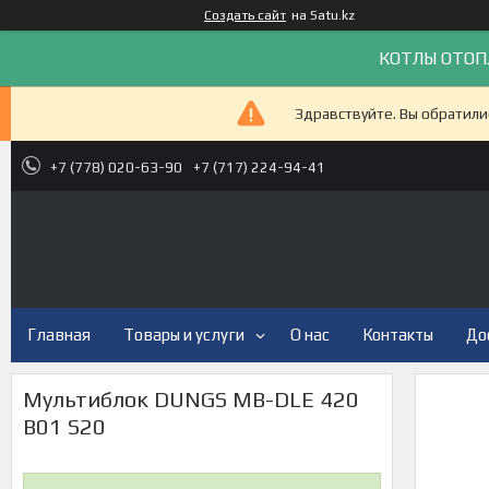
Создать сайт
на Satu.kz
КОТЛЫ ОТОП
Здравствуйте. Вы обратили
+7 (778) 020-63-90
+7 (717) 224-94-41
Главная
Товары и услуги
О нас
Контакты
До
Мультиблок DUNGS MB-DLE 420
B01 S20