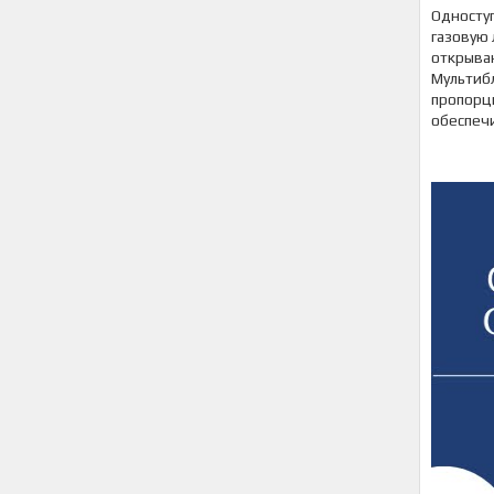
Односту
газовую 
открыва
Мультиб
пропорц
обеспеч