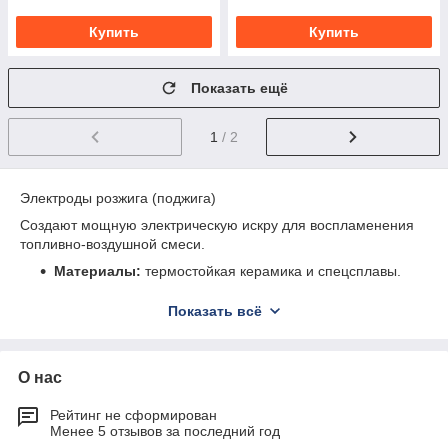
Купить
Купить
Показать ещё
1
/ 2
Электроды розжига (поджига)
Создают мощную электрическую искру для воспламенения
топливно-воздушной смеси.
Материалы:
термостойкая керамика и спецсплавы.
Назначение:
быстрый старт горелки без осечек.
Показать всё
Типы:
однополярные и двухполярные (блочные).
🔥 Электроды ионизации (контроля пламени)
О нас
Служат датчиком, который «видит» огонь. Если пламя гаснет,
электрод подает сигнал на автоматику для мгновенного
Рейтинг не сформирован
отключения газа.
Менее 5 отзывов за последний год