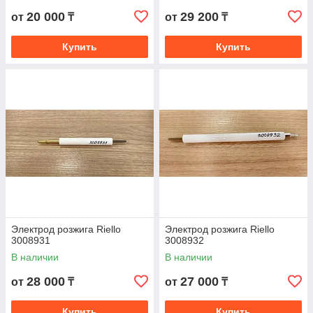
20 000
29 200
от
₸
от
₸
Купить
Купить
Электрод розжига Riello
Электрод розжига Riello
3008931
3008932
В наличии
В наличии
28 000
27 000
от
₸
от
₸
Купить
Купить