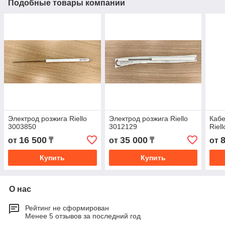
Подобные товары компании
Электрод розжига Riello
Электрод розжига Riello
Кабе
3003850
3012129
Riel
16 500
35 000
от
₸
от
₸
от
Купить
Купить
О нас
Рейтинг не сформирован
Менее 5 отзывов за последний год