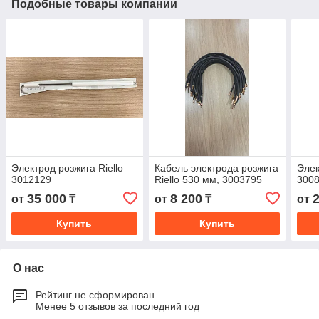
Подобные товары компании
Электрод розжига Riello
Кабель электрода розжига
Элек
3012129
Riello 530 мм, 3003795
300
35 000
8 200
от
₸
от
₸
от
Купить
Купить
О нас
Рейтинг не сформирован
Менее 5 отзывов за последний год