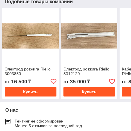
Подобные товары компании
Электрод розжига Riello
Электрод розжига Riello
Кабе
3003850
3012129
Riel
16 500
35 000
от
₸
от
₸
от
Купить
Купить
О нас
Рейтинг не сформирован
Менее 5 отзывов за последний год