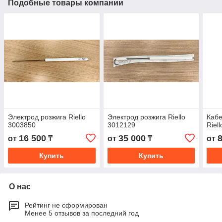
Подобные товары компании
Электрод розжига Riello
Электрод розжига Riello
Кабе
3003850
3012129
Riel
16 500
35 000
от
₸
от
₸
от
Купить
Купить
О нас
Рейтинг не сформирован
Менее 5 отзывов за последний год