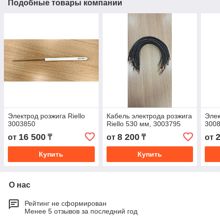
Подобные товары компании
Электрод розжига Riello
Кабель электрода розжига
Элек
3003850
Riello 530 мм, 3003795
300
16 500
8 200
от
₸
от
₸
от
Купить
Купить
О нас
Рейтинг не сформирован
Менее 5 отзывов за последний год