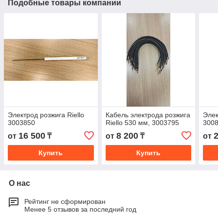
Подобные товары компании
Электрод розжига Riello
Кабель электрода розжига
Элек
3003850
Riello 530 мм, 3003795
300
16 500
8 200
от
₸
от
₸
от
Купить
Купить
О нас
Рейтинг не сформирован
Менее 5 отзывов за последний год