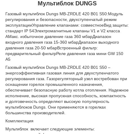
Мультиблок DUNGS
Газовый мультиблок Dungs MB-ZRDLE 420 B01 S50:Модуль
регулирования и безопасности, двухступенчатый режим
эксплуатацииУправление клапанами: совместноеВид защиты:
стандарт IP 54Электромагнитные клапаны V1 и V2 класса
АМакс. избыточное давление газа 360 мбарДиапазон
входного давления газа 15-360 мбарДиапазон выходного
давления газа 20-50 мбарВстроенный фильтр:
предварительный фильтрРеле давления газа мини GW 150
A5
Газовый мультиблок Dungs MB-ZRDLE 420 B01 S50 –
энергоэффективная газовая линия для двухступенчатого
регулирования газа. Газорегуляторный узел востребован при
оснащении горелок промышленного назначения,
обеспечивает безопасную работу котла отопления. Надежное
исполнение, высокая пропускная способность, компактность
и долговечность определяют высокую популярность
мультиблоков Dungs. Они применяются в горелках
большинства производителей.
Комплектация
Мультиблок включает следующие элементы: