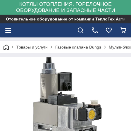
КОТЛЫ ОТОПЛЕНИЯ, ГОРЕЛОЧНОЕ
ОБОРУДОВАНИЕ И ЗАПАСНЫЕ ЧАСТИ
Отопительное оборудование от компании ТеплоТех Астана
Товары и услуги
Газовые клапана Dungs
Мультибло