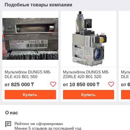
Подобные товары компании
Мультиблок DUNGS MB-
Мультиблок DUNGS MB-
Мул
DLE 415 B01 S50
ZDRLE 420 B01 S20
DLE 
825 000
10 850 000
от
₸
от
₸
от
Купить
Купить
О нас
Рейтинг не сформирован
Менее 5 отзывов за последний год