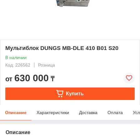
Мультиблок DUNGS MB-DLE 410 B01 S20
В наличии
Код: 226562
Розница
630 000
от
₸
Купить
Описание
Характеристики
Доставка
Оплата
Усл
Описание