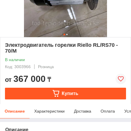
Электродвигатель горелки Riello RL/RS70 -
70/M
В наличии
Код: 3003966
Розница
367 000
от
₸
Купить
Описание
Характеристики
Доставка
Оплата
Усл
Описание