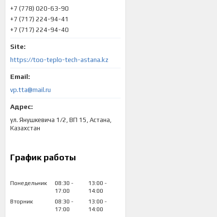
+7 (778) 020-63-90
+7 (717) 224-94-41
+7 (717) 224-94-40
https://too-teplo-tech-astana.kz
vp.tta@mail.ru
ул. Янушкевича 1/2, ВП 15, Астана,
Казахстан
График работы
Понедельник
08:30
13:00
17:00
14:00
Вторник
08:30
13:00
17:00
14:00