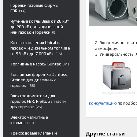
Горелки газовые фирмы
FBR
14
Чугунные котлы Biasi от 20 кВт
до 200 кВт, для дизельной
или газовой горелки
8
Экономичность и э
Котлы отопления Unical на
газовом и дизельном топливе
атмосферу.
от 93 кВт до 7 000 кВт
Универсальность. 
16
Топливные насосы Suntec
41
Топливная форсунка Danfoss,
Steinen для дизельных
горелок
68
Электродвигатели для
горелок FBR, Riello. Запчасти
консультацию
по подбор
для горелок
25
Электромагнитные
клапана
15
Другие статьи
Трёхходовые клапана и