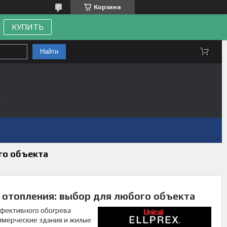
Корзина
КУПИТЬ
Найти
а
го объекта
о отопления: выбор для
любого объекта
ффективного обогрева
мерческие здания и жилые