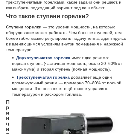
трёхступенчатыми горелками, какие задачи они решают, и
как выбрать подходящий вариант под ваш объект.
Что такое ступени горелки?
Ступени горелки
— это уровни мощности, на которых
оборудование может работать. Чем больше ступеней, тем
более гибко можно регулировать подачу тепла, адаптируясь
к изменяющимся условиям внутри помещения и наружной
температуре.
Двухступенчатая горелка
имеет два режима:
первая ступень (частичная мощность, около 30–60% от
максимума) и вторая ступень (полная мощность).
Трёхступенчатая горелка
добавляет ещё один
промежуточный режим — примерно 70–80% от полной
мощности. Это позволяет ещё точнее управлять
температурой и расходом топлива.
П
р
и
н
ц
и