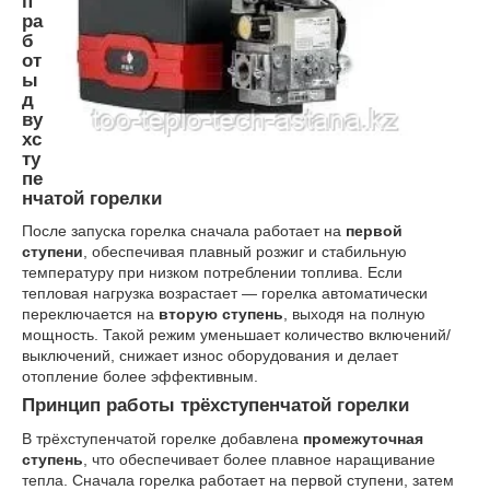
п
ра
б
от
ы
д
ву
хс
ту
пе
нчатой горелки
После запуска горелка сначала работает на
первой
ступени
, обеспечивая плавный розжиг и стабильную
температуру при низком потреблении топлива. Если
тепловая нагрузка возрастает — горелка автоматически
переключается на
вторую ступень
, выходя на полную
мощность. Такой режим уменьшает количество включений/
выключений, снижает износ оборудования и делает
отопление более эффективным.
Принцип работы трёхступенчатой горелки
В трёхступенчатой горелке добавлена
промежуточная
ступень
, что обеспечивает более плавное наращивание
тепла. Сначала горелка работает на первой ступени, затем