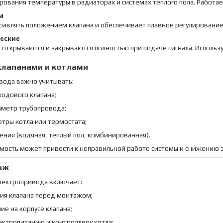
рования температуры в радиаторах и системах теплого пола. Работае
м
равлять положением клапана и обеспечивает плавное регулирование
еские
открываются и закрываются полностью при подаче сигнала. Использ
клапанами и котлами
вода важно учитывать:
ходового клапана;
аметр трубопровода;
тры котла или термостата;
ения (водяная, теплый пол, комбинированная).
мость может привести к неправильной работе системы и снижению 
аж
электропривода включает:
ия клапана перед монтажом;
е на корпусе клапана;
ктропитанию и контроллеру котла;