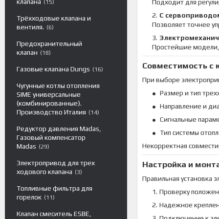
клапана
Подходит для регули
15
С сервоприводо
Трёхходовые клапана и
Позволяет точнее уп
вентиля.
6
Электромеханич
Предохранительный
Простейшие модели, 
клапан
18
Совместимость с 
Газовые клапана Dungs
16
При выборе электропри
Чугунные котлы отопления
Размер и тип трех
SIME универсальные
(комбинированные).
Направление и ди
Производство Италия
14
Сигнальные параме
Редуктор давления Madas,
Тип системы отопл
Газовый компенсатор
Некорректная совмести
Madas
29
Электропривод для трех
Настройка и монт
ходового клапана
3
Правильная установка 
Топливные фильтра для
Проверку положен
горелок
11
Надежное креплени
Клапан смеситель ESBE,
Подключение к эле