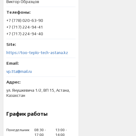
Виктор Образцов
+7 (778) 020-63-90
+7 (717) 224-94-41
+7 (717) 224-94-40
https://too-teplo-tech-astana.kz
vp.tta@mail.ru
ул. Янушкевича 1/2, ВП 15, Астана,
Казахстан
График работы
Понедельник
08:30
13:00
17:00
14:00