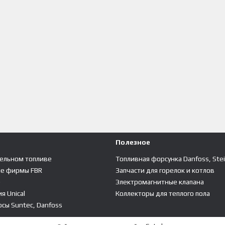
Полезное
зельном топливе
Топливная форсунка Danfoss, Ste
ые фирмы FBR
Запчасти для горелок и котлов
е
Электромагнитные клапана
я Unical
Коллекторы для теплого пола
сы Suntec, Danfoss