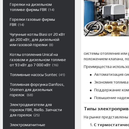
Горелки на дизельном
топливе фирмы FBR
14
Горелки газовые фирмы
FBR
14
Чугунные котлы Biasi от 20 кВт
до 200 кВт, для дизельной
или газовой горелки
8
системы отопления или 
Котлы отопления Unical на
положением клапана, по
газовом и дизельном топливе
от 93 кВт до 7 000 кВт
16
Преимущества использо
Автоматизация си
Топливные насосы Suntec
41
Экономия топлива 
Топливная форсунка Danfoss,
Steinen для дизельных
Поддержание ком
горелок
68
Повышение надежн
Электродвигатели для
Типы электропри
горелок FBR, Riello. Запчасти
для горелок
25
На рынке представлены
С термостатиче
Электромагнитные