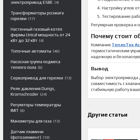
электропривод ESBE
4
Настройку углов о
Трансформаторы розжига
Тестирование рабо
горелки
17
Регулярная проверка и 
Настенный газовый котёл
фирмы Unical мощность от 24
Почему стоит о
кВт до 32 кВт
4
Компания
ТеплоТех Ас
термостатическим упра
Топочные автоматы
46
надежную и безопасную
Насосная группа подмеса
теплого пола
6
Вывод
Выбор электропривода д
Сервопривод для горелки
13
совместимость с клапан
Реле давления Dungs,
стабильную работу ваше
Kromschroder
24
Регуляторы температуры
IMIT
6
Другие статьи
Манометры для газа
13
Датчик пламени
(фотоэлемент)
10