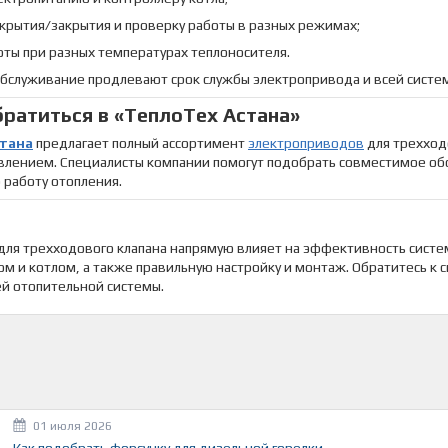
ткрытия/закрытия и проверку работы в разных режимах;
ты при разных температурах теплоносителя.
обслуживание продлевают срок службы электропривода и всей систе
братиться в «ТеплоТех Астана»
тана
предлагает полный ассортимент
электроприводов
для трехход
влением. Специалисты компании помогут подобрать совместимое обо
 работу отопления.
ля трехходового клапана напрямую влияет на эффективность систем
ом и котлом, а также правильную настройку и монтаж. Обратитесь к
й отопительной системы.
01 июля 2026