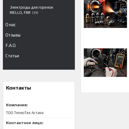
Электроды для горелок
RIELLO, FBR
39
О нас
Отзывы
F.A.Q
Статьи
Контакты
ТОО ТеплоТех Астана