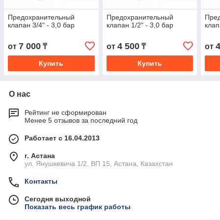
Предохранительный
Предохранительный
Пре
клапан 3/4" - 3,0 бар
клапан 1/2" - 3,0 бар
клап
7 000
4 500
от
₸
от
₸
от
Купить
Купить
О нас
Рейтинг не сформирован
Менее 5 отзывов за последний год
Работает с 16.04.2013
г. Астана
ул. Янушкевича 1/2, ВП 15, Астана, Казахстан
Контакты
Сегодня выходной
Показать весь график работы