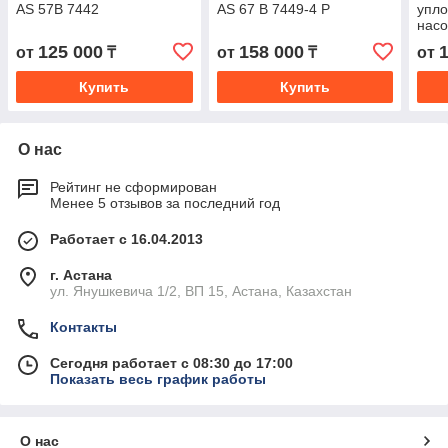
AS 57В 7442
AS 67 B 7449-4 P
упло
насо
AN/A
125 000
158 000
от
₸
от
₸
от
Купить
Купить
О нас
Рейтинг не сформирован
Менее 5 отзывов за последний год
Работает с 16.04.2013
г. Астана
ул. Янушкевича 1/2, ВП 15, Астана, Казахстан
Контакты
Сегодня работает с 08:30 до 17:00
Показать весь график работы
О нас