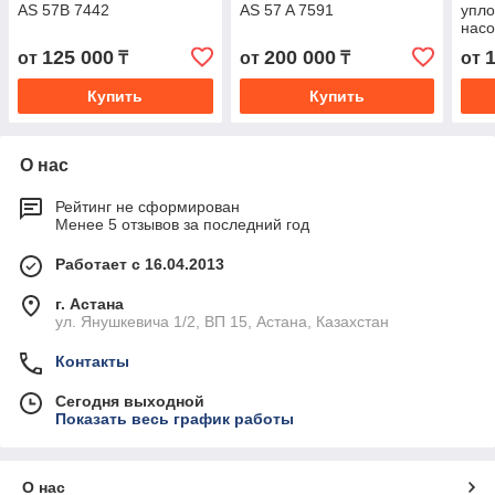
AS 57В 7442
AS 57 A 7591
упло
насо
AN/A
125 000
200 000
от
₸
от
₸
от
Купить
Купить
О нас
Рейтинг не сформирован
Менее 5 отзывов за последний год
Работает с 16.04.2013
г. Астана
ул. Янушкевича 1/2, ВП 15, Астана, Казахстан
Контакты
Сегодня выходной
Показать весь график работы
О нас