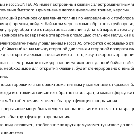
ый насос SUNTEC AS имеет встроенный клапан с электромагнитным у
печения быстрого. Применение легкое дизельное толиво, керосин.
ляющий регулировку давления топлива по направлению к трубопрово
вод форсунки, пойдет байпасом через клапан обратно в трубопровод
дну трубу, обратно в отверстие всасывания зубчатой пары; в этом с
изолировать возвратное отверстие с помощью стальной заглушки и 
 электромагнитным управлением насоса AS относится к нормально от
 байпасный канал между стороной давления и стороной возврата кла
 для открытия клапана независимо от того, какую скорость вращени
апан с электромагнитным управлением включен, данный байпасный ка
, необходимое для открытия клапана, будет сгенерировано очень б
ние:
новке горелки клапан с электромагнитным управлением открывает ба
когда все топливо сливается обратно на возврат, и клапан форсунк
ется. Это обеспечивает очень быструю функцию прерывания
и прерывание могут быть осуществлены независимо от частоты вращ
чень быструю функцию прерывания.
оленоид отключен, требование по крутящему моменту низкое до пол
я двигателя.