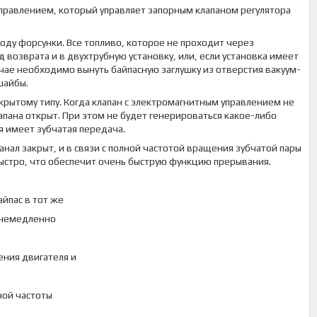
правлением, который управляет запорным клапаном регулятора
ду форсунки. Все топливо, которое не проходит через
 возврата и в двухтрубную установку, или, если установка имеет
лучае необходимо вынуть байпасную заглушку из отверстия вакуум-
шайбы.
крытому типу. Когда клапан с электромагнитным управлением не
пана открыт. При этом не будет генерироваться какое-либо
я имеет зубчатая передача.
нал закрыт, и в связи с полной частотой вращения зубчатой пары
ыстро, что обеспечит очень быструю функцию прерывания.
йпас в тот же
и немедленно
ения двигателя и
ной частоты