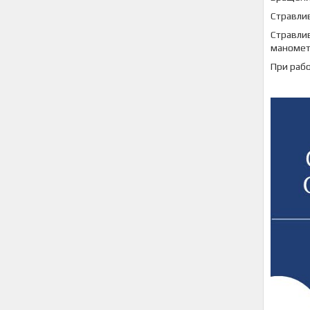
Стравли
Стравлив
маномет
При раб