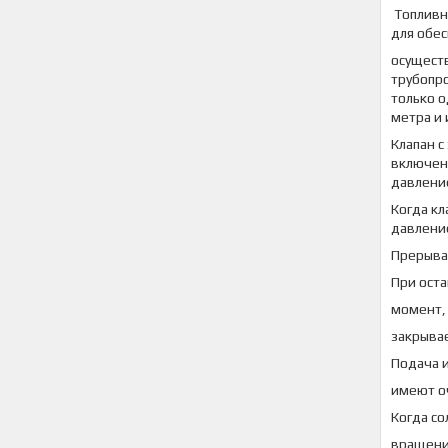
Топливн
для обес
осуществ
трубопро
только о
метра и 
Клапан с
включен,
давление
Когда кл
давление
Прерыва
При оста
момент, 
закрыва
Подача 
имеют о
Когда с
вращени