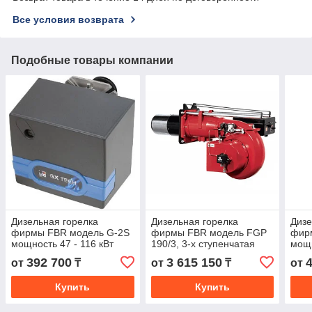
Все условия возврата
Подобные товары компании
Дизельная горелка
Дизельная горелка
Дизе
фирмы FBR модель G-2S
фирмы FBR модель FGP
фир
мощность 47 - 116 кВт
190/3, 3-х ступенчатая
мощн
мощность 700 - 2390 кВт
392 700
3 615 150
от
₸
от
₸
от
Купить
Купить