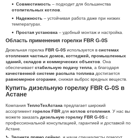
Совместимость
– подходит для большинства
отопительных котлов
.
Надежность
– устойчивая работа даже при низких
температурах.
Простая установка
– удобный монтаж и настройка.
Область применения горелки FBR G-0S
Дизельная горелка
FBR G-0S
используется в
системах
отопления частных домов, коттеджей, промышленных
зданий, складов и коммерческих объектов
. Она
обеспечивает
стабильную подачу тепла
, а благодаря
качественной системе распыла топлива
достигается
равномерное сгорание
, снижая выброс вредных веществ.
Купить дизельную горелку FBR G-0S в
Астане
Компания
ТеплоТехАстана
предлагает широкий
ассортимент
горелок FBR
для
котлов отопления
. У нас вы
можете заказать
дизельную горелку FBR G-0S
с
профессиональной консультацией, гарантией и доставкой по
Астане.
📞
Звоните прямо сейчас
, и наши специалисты помогут