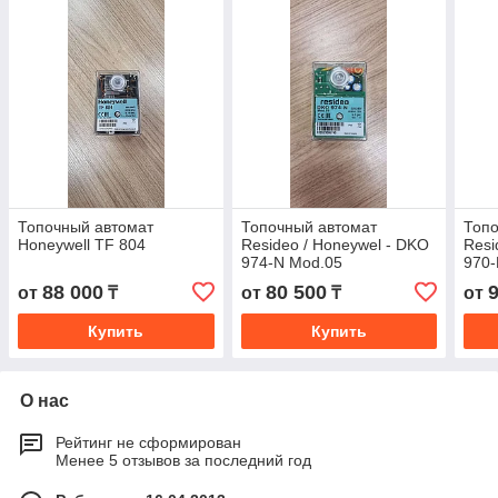
Топочный автомат
Топочный автомат
Топо
Honeywell TF 804
Resideo / Honeywel - DKO
Resi
974-N Mod.05
970-
88 000
80 500
от
₸
от
₸
от
Купить
Купить
О нас
Рейтинг не сформирован
Менее 5 отзывов за последний год