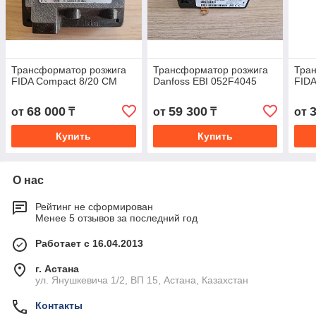
Трансформатор розжига
Трансформатор розжига
Тра
FIDA Compact 8/20 CM
Danfoss EBI 052F4045
FIDA
68 000
59 300
от
₸
от
₸
от
Купить
Купить
О нас
Рейтинг не сформирован
Менее 5 отзывов за последний год
Работает с 16.04.2013
г. Астана
ул. Янушкевича 1/2, ВП 15, Астана, Казахстан
Контакты