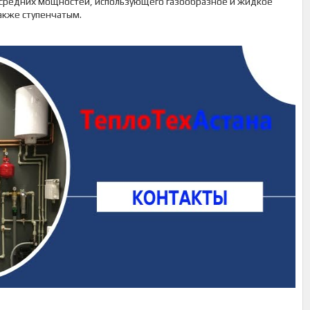
 средних мощностей, использующего газообразное и жидкое
акже ступенчатым.