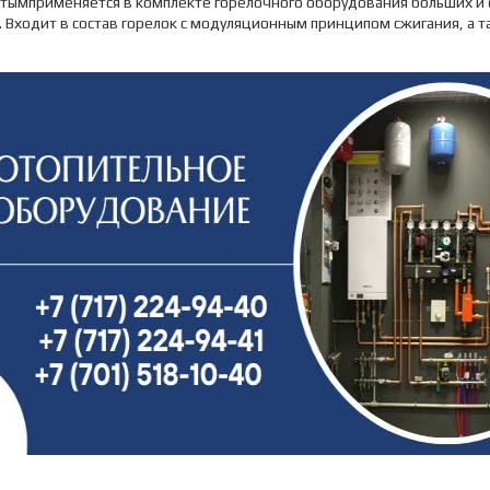
атымприменяется в комплекте горелочного оборудования больших и
 Входит в состав горелок с модуляционным принципом сжигания, а т