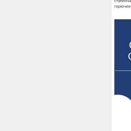
ступенч
горючее.