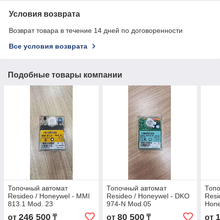
Условия возврата
Возврат товара в течение 14 дней по договоренности
Все условия возврата
Подобные товары компании
Топочный автомат
Топочный автомат
Топо
Resideo / Honeywel - MMI
Resideo / Honeywel - DKO
Resi
813.1 Mod. 23
974-N Mod.05
Hone
21
246 500
80 500
от
₸
от
₸
от