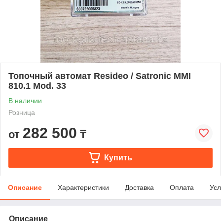
Топочный автомат Resideo / Satronic MMI
810.1 Mod. 33
В наличии
Розница
282 500
от
₸
Купить
Описание
Характеристики
Доставка
Оплата
Усл
Описание