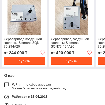
Сервопривод воздушной
Сервопривод воздушной
Сер
заслонки Siemens SQN
заслонки Siemens
засл
70.294A20
SQN73.4В4А20
70.2
244 000
420 000
от
₸
от
₸
от
Купить
Купить
О нас
Рейтинг не сформирован
Менее 5 отзывов за последний год
Работает с 16.04.2013
г. Астана