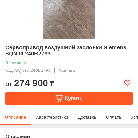
Сервопривод воздушной заслонки Siemens
SQN90.240B2793
В наличии
Код: SQN90.240B2793
Розница
274 900
от
₸
Купить
Описание
Характеристики
Доставка
Оплата
Усл
Описание