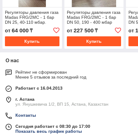
Регуляторы давления газа
Регуляторы давления газа
Регу
Madas FRG/2MC - 1 бар
Madas FRG/2MC - 1 бар
Mada
DN 25, 40-110 мбар.
DN 50, 190 - 400 мбар
DN 5
64 000
227 500
от
₸
от
₸
от
Купить
Купить
О нас
Рейтинг не сформирован
Менее 5 отзывов за последний год
Работает с 16.04.2013
г. Астана
ул. Янушкевича 1/2, ВП 15, Астана, Казахстан
Контакты
Сегодня работает с 08:30 до 17:00
Показать весь график работы