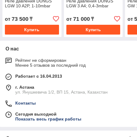
Реле давления DUNGS
Реле давления DUNGS
Рел
LGW 10 A2P, 1-10mbar
LGW 3 A4; 0,4-3mbar
GW 1
73 500
71 000
от
₸
от
₸
от
Купить
Купить
О нас
Рейтинг не сформирован
Менее 5 отзывов за последний год
Работает с 16.04.2013
г. Астана
ул. Янушкевича 1/2, ВП 15, Астана, Казахстан
Контакты
Сегодня выходной
Показать весь график работы