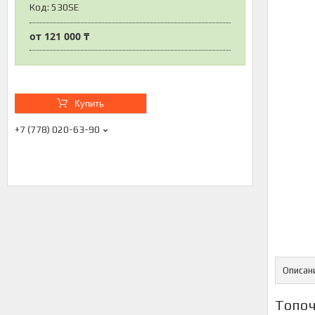
Код:
530SE
от
121 000 ₸
Купить
+7 (778) 020-63-90
Описан
Топоч