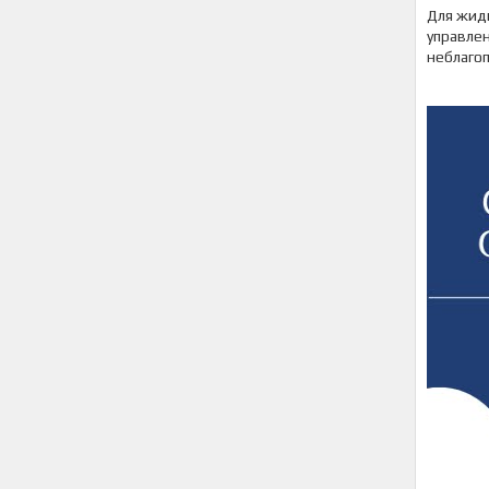
Для жидк
управлен
неблаго