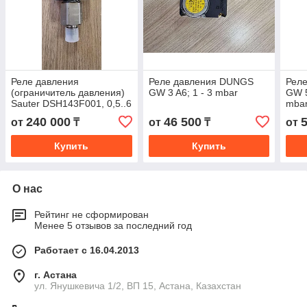
Реле давления
Реле давления DUNGS
Рел
(ограничитель давления)
GW 3 A6; 1 - 3 mbar
GW 5
Sauter DSH143F001, 0,5..6
mba
bar
240 000
46 500
от
₸
от
₸
от
Купить
Купить
О нас
Рейтинг не сформирован
Менее 5 отзывов за последний год
Работает с 16.04.2013
г. Астана
ул. Янушкевича 1/2, ВП 15, Астана, Казахстан