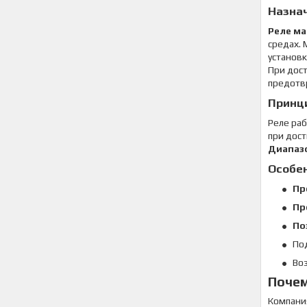
Назна
Реле м
средах.
установк
При дос
предотвр
Принц
Реле ра
при дост
Диапазо
Особе
Пр
Пр
По
По
Во
Почем
Компан