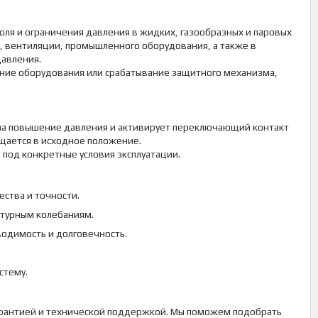
оля и ограничения давления в жидких, газообразных и паровых
я, вентиляции, промышленного оборудования, а также в
давления.
ение оборудования или срабатывание защитного механизма,
 на повышение давления и активирует переключающий контакт
щается в исходное положение.
 под конкретные условия эксплуатации.
ества и точности.
атурным колебаниям.
одимость и долговечность.
стему.
гарантией и технической поддержкой. Мы поможем подобрать