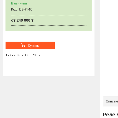
В наличии
Код:
DSH146
от
240 000 ₸
Купить
+7 (778) 020-63-90
Описан
Реле 