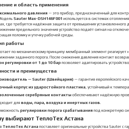
чение и область применения
аксимального давления
— это прибор, предназначенный для контр
 Модель
Sauter Max-DSH146F001
используется в системах отоплени
ах, где требуется надёжная защита от превышения установленного 
тижении предельного значения устройство подаёт сигнал на отключ
ащая поломку и утечку рабочей среды.
ип работы
ботает по механическому принципу: мембранный элемент реагирует
ижении заданного порога. После снижения давления контакт возвра
н регулировки от 1 до 10 бар
позволяет адаптировать устройство
нности и преимущества
оизводитель — Sauter (Швейцария)
— гарантия европейского кач
очный корпус из ударостойкого пластика
, устойчивый к темпер
золоченные серебряные контакты
обеспечивают надёжную пров
дходит для
воды, пара, воздуха и инертных газов
.
зможность
регулировки порога срабатывания
под конкретную си
у выбирают ТеплоТех Астана
ия
ТеплоТех Астана
поставляет оригинальные устройства Sauter с 