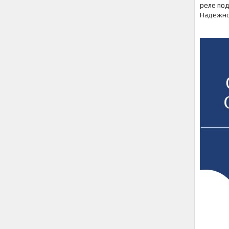
реле по
Надёжнос