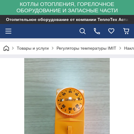
КОТЛЫ ОТОПЛЕНИЯ, ГОРЕЛОЧНОЕ
ОБОРУДОВАНИЕ И ЗАПАСНЫЕ ЧАСТИ
Отопительное оборудование от компании ТеплоТех Астана
Товары и услуги
Регуляторы температуры IMIT
Накл