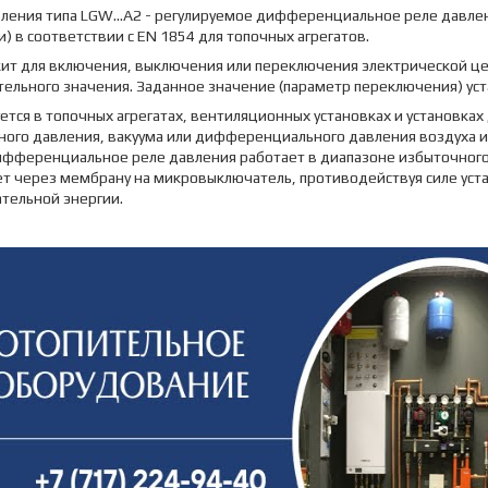
вления типа LGW...A2 - регулируемое дифференциальное реле давл
) в соответствии с EN 1854 для топочных агрегатов.
жит для включения, выключения или переключения электрической це
ельного значения. Заданное значение (параметр переключения) уст
ется в топочных агрегатах, вентиляционных установках и установка
ного давления, вакуума или дифференциального давления воздуха и
Дифференциальное реле давления работает в диапазоне избыточно
т через мембрану на микровыключатель, противодействуя силе уста
тельной энергии.