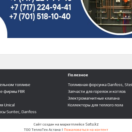
Полезное
зельном топливе
Топливная форсунка Danfoss, Ste
ые фирмы FBR
Запчасти для горелок и котлов
е
Электромагнитные клапана
я Unical
Коллекторы для теплого пола
сы Suntec, Danfoss
Satu.kz
Сайт создан на маркетплейсе
ТОО ТеплоТех Астана |
Пожаловаться на контент