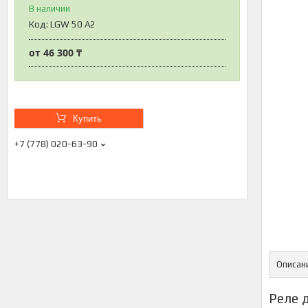
В наличии
Код:
LGW 50 A2
от
46 300 ₸
Купить
+7 (778) 020-63-90
Описан
Реле 