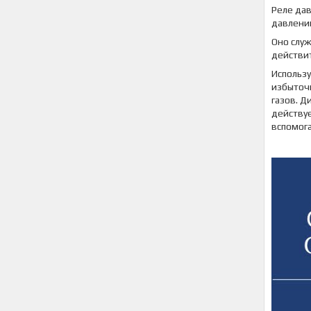
Реле да
давлении
Оно слу
действит
Использу
избыточ
газов. 
действуе
вспомога