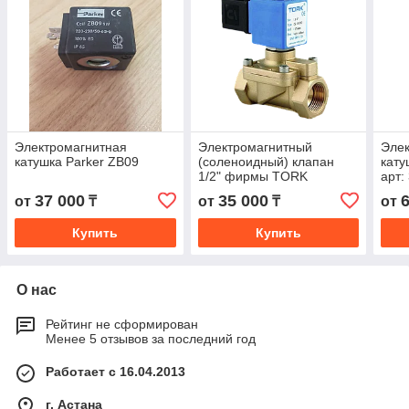
Электромагнитная
Электромагнитный
Элек
катушка Parker ZB09
(соленоидный) клапан
кату
1/2" фирмы TORK
арт:
(Турция)
37 000
35 000
от
₸
от
₸
от
Купить
Купить
О нас
Рейтинг не сформирован
Менее 5 отзывов за последний год
Работает с 16.04.2013
г. Астана