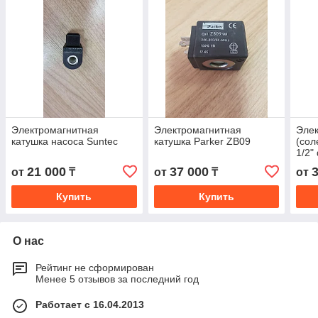
Электромагнитная
Электромагнитная
Эле
катушка насоса Suntec
катушка Parker ZB09
(сол
1/2
(Тур
21 000
37 000
от
₸
от
₸
от
Купить
Купить
О нас
Рейтинг не сформирован
Менее 5 отзывов за последний год
Работает с 16.04.2013