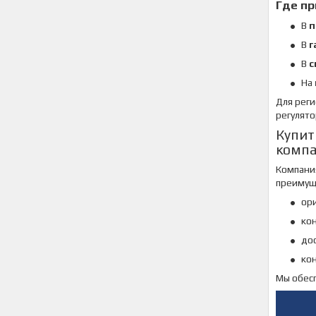
Где пр
В
п
В
г
В
с
На
Для рег
регулято
Купит
компа
Компан
преимущ
ор
ко
дос
кон
Мы обесп