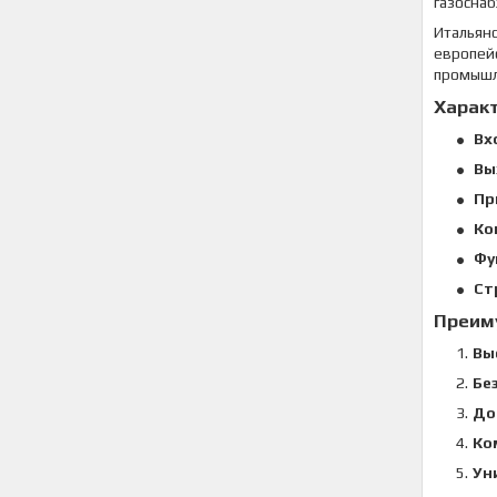
газоснаб
Итальян
европей
промышл
Характ
Вх
Вы
Пр
Ко
Фу
Ст
Преим
Вы
Бе
До
Ко
Ун