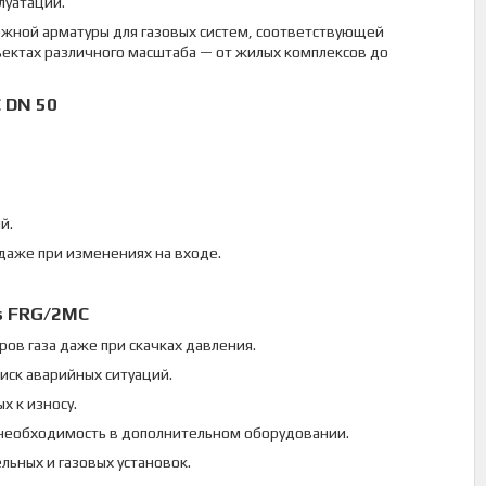
луатации.
жной арматуры для газовых систем, соответствующей
ъектах различного масштаба — от жилых комплексов до
 DN 50
й.
даже при изменениях на входе.
s FRG/2MC
в газа даже при скачках давления.
иск аварийных ситуаций.
х к износу.
необходимость в дополнительном оборудовании.
льных и газовых установок.