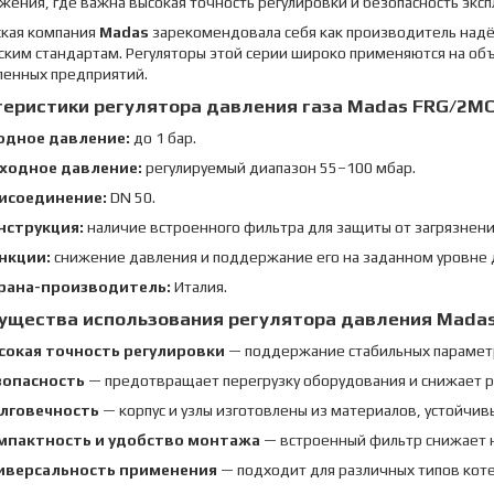
жения, где важна высокая точность регулировки и безопасность эксп
ская компания
Madas
зарекомендовала себя как производитель надё
ским стандартам. Регуляторы этой серии широко применяются на об
енных предприятий.
еристики регулятора давления газа Madas FRG/2MC
одное давление:
до 1 бар.
ходное давление:
регулируемый диапазон 55–100 мбар.
исоединение:
DN 50.
нструкция:
наличие встроенного фильтра для защиты от загрязнени
нкции:
снижение давления и поддержание его на заданном уровне 
рана-производитель:
Италия.
ущества использования регулятора давления Mada
сокая точность регулировки
— поддержание стабильных параметро
зопасность
— предотвращает перегрузку оборудования и снижает р
лговечность
— корпус и узлы изготовлены из материалов, устойчивы
мпактность и удобство монтажа
— встроенный фильтр снижает 
иверсальность применения
— подходит для различных типов коте