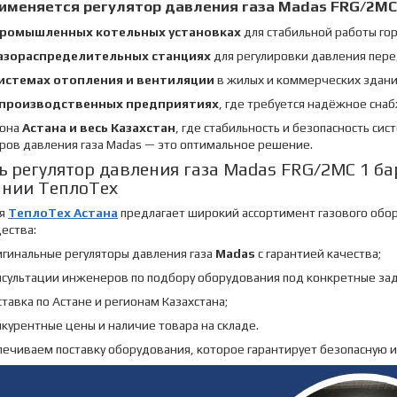
именяется регулятор давления газа Madas FRG/2MC
ромышленных котельных установках
для стабильной работы гор
азораспределительных станциях
для регулировки давления пере
истемах отопления и вентиляции
в жилых и коммерческих здани
производственных предприятиях
, где требуется надёжное сна
иона
Астана и весь Казахстан
, где стабильность и безопасность си
ров давления газа Madas — это оптимальное решение.
ь регулятор давления газа Madas FRG/2MC 1 бар
нии ТеплоТех
ия
ТеплоТех Астана
предлагает широкий ассортимент газового обо
ества:
игинальные регуляторы давления газа
Madas
с гарантией качества;
нсультации инженеров по подбору оборудования под конкретные зад
тавка по Астане и регионам Казахстана;
курентные цены и наличие товара на складе.
ечиваем поставку оборудования, которое гарантирует безопасную и