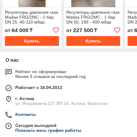
Регуляторы давления газа
Регуляторы давления газа
Регу
Madas FRG/2MC - 1 бар
Madas FRG/2MC - 1 бар
Mada
DN 25, 40-110 мбар.
DN 50, 190 - 400 мбар
DN 2
64 000
227 500
от
₸
от
₸
от
Купить
Купить
О нас
Рейтинг не сформирован
Менее 5 отзывов за последний год
Работает с 16.04.2013
г. Астана
ул. Янушкевича 1/2, ВП 15, Астана, Казахстан
Контакты
Сегодня выходной
Показать весь график работы