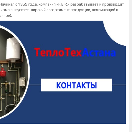
Начиная с 1969 года, компания «F.B.R.» разрабатывает и производит
ирма выпускает широкий ассортимент продукции, включающий в
анное).