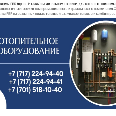
фирмы FBR (пр-во Италия)
на дизельном топливе, для котлов отопления.
хнологичные горелки для промышленного и гражданского применения.
Ф
елки FBR на различных видах топлива (газ, жидкое топливо и комбиниров