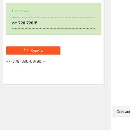
В наличии
от
720 720 ₸
Купить
+7 (778) 020-63-90
Описан