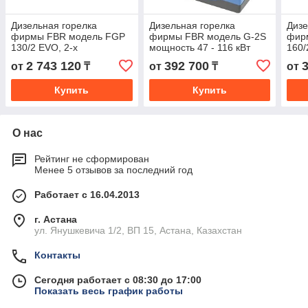
Дизельная горелка
Дизельная горелка
Дизе
фирмы FBR модель FGP
фирмы FBR модель G-2S
фир
130/2 EVO, 2-х
мощность 47 - 116 кВт
160/
ступенчатая мощность
мощн
2 743 120
392 700
от
₸
от
₸
от
336 - 1542 кВт
Купить
Купить
О нас
Рейтинг не сформирован
Менее 5 отзывов за последний год
Работает с 16.04.2013
г. Астана
ул. Янушкевича 1/2, ВП 15, Астана, Казахстан
Контакты
Сегодня работает с 08:30 до 17:00
Показать весь график работы