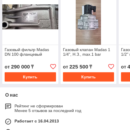
Газовый фильтр Madas
Газовый клапан Madas 1
Газо
DN 100 фланцевый
1/4", Н.З., max.1 bar
1/2"
290 000
225 500
от
₸
от
₸
от
Купить
Купить
О нас
Рейтинг не сформирован
Менее 5 отзывов за последний год
Работает с 16.04.2013