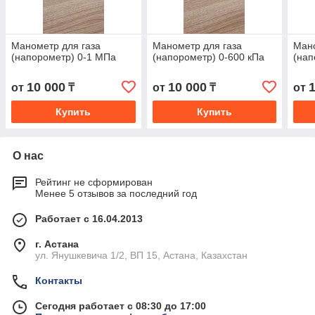
Манометр для газа
Манометр для газа
Мано
(напорометр) 0-1 МПа
(напорометр) 0-600 кПа
(нап
10 000
10 000
от
₸
от
₸
от
Купить
Купить
О нас
Рейтинг не сформирован
Менее 5 отзывов за последний год
Работает с 16.04.2013
г. Астана
ул. Янушкевича 1/2, ВП 15, Астана, Казахстан
Контакты
Сегодня работает с 08:30 до 17:00