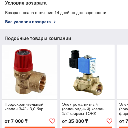
Условия возврата
Возврат товара в течение 14 дней по договоренности
Все условия возврата
Подобные товары компании
Предохранительный
Электромагнитный
Эле
клапан 3/4" - 3,0 бар
(соленоидный) клапан
(сол
1/2" фирмы TORK
фир
(Турция)
(Гер
7 000
35 000
от
₸
от
₸
от