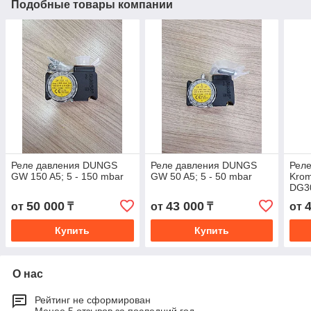
Подобные товары компании
Реле давления DUNGS
Реле давления DUNGS
Реле
GW 150 A5; 5 - 150 mbar
GW 50 A5; 5 - 50 mbar
Krom
DG3
50 000
43 000
от
₸
от
₸
от
Купить
Купить
О нас
Рейтинг не сформирован
Менее 5 отзывов за последний год