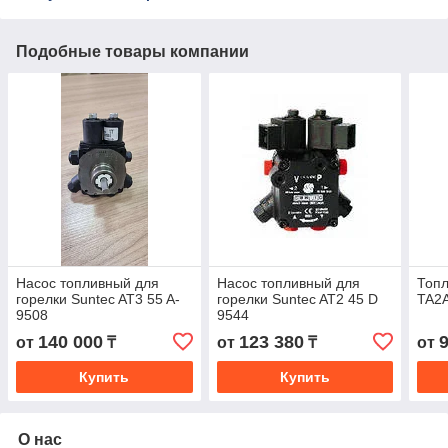
Подобные товары компании
Насос топливный для
Насос топливный для
Топл
горелки Suntec AT3 55 A-
горелки Suntec AT2 45 D
TA2A
9508
9544
140 000
123 380
от
₸
от
₸
от
Купить
Купить
О нас