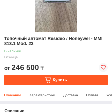
Топочный автомат Resideo / Honeywel - MMI
813.1 Mod. 23
В наличии
Розница
246 500
от
₸
Купить
Описание
Характеристики
Доставка
Оплата
Усл
Описание