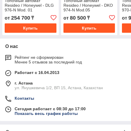
Топочный автомат
Топочный автомат
Топо
Resideo / Honeywel - DLG
Resideo / Honeywel - DKO
Resi
976-N Mod. 01
974-N Mod.05
970-
254 700
80 500
от
₸
от
₸
от
Купить
Купить
О нас
Рейтинг не сформирован
Менее 5 отзывов за последний год
Работает с 16.04.2013
г. Астана
ул. Янушкевича 1/2, ВП 15, Астана, Казахстан
Контакты
Сегодня работает с 08:30 до 17:00
Показать весь график работы