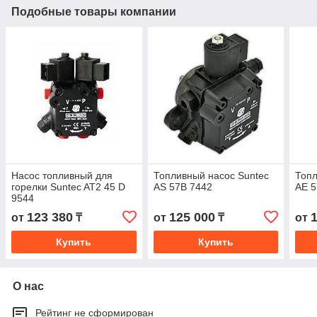
Подобные товары компании
Насос топливный для
Топливный насос Suntec
Топл
горелки Suntec AT2 45 D
AS 57В 7442
AE 5
9544
123 380
125 000
от
₸
от
₸
от
Купить
Купить
О нас
Рейтинг не сформирован