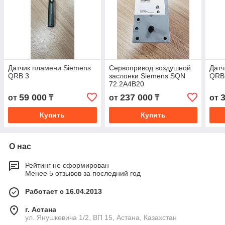
Датчик пламени Siemens
Сервопривод воздушной
Датч
QRB 3
заслонки Siemens SQN
QRB
72.2A4В20
59 000
237 000
от
₸
от
₸
от
Купить
Купить
О нас
Рейтинг не сформирован
Менее 5 отзывов за последний год
Работает с 16.04.2013
г. Астана
ул. Янушкевича 1/2, ВП 15, Астана, Казахстан